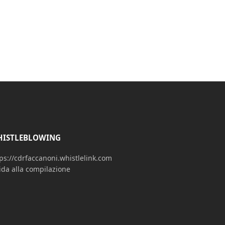
ISTLEBLOWING
ps://cdrfaccanoni.whistlelink.com
ida alla compilazione