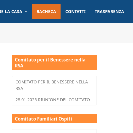
RE LA CASA
BACHECA
CONTATTI
TRASPARENZA
Comitato per il Benessere nella
RSA
COMITATO PER IL BENESSERE NELLA
RSA
28.01.2025 RIUNIONE DEL COMITATO
Comitato Familiari Ospiti