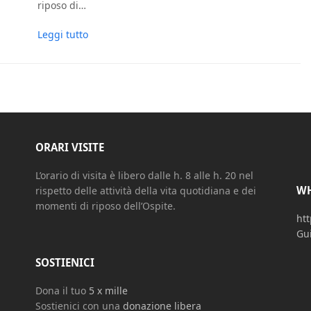
riposo di…
Leggi tutto
ORARI VISITE
L’orario di visita è libero dalle h. 8 alle h. 20 nel
WH
rispetto delle attività della vita quotidiana e dei
momenti di riposo dell’Ospite.
htt
Gu
SOSTIENICI
Dona il tuo
5 x mille
Sostienici con una
donazione libera