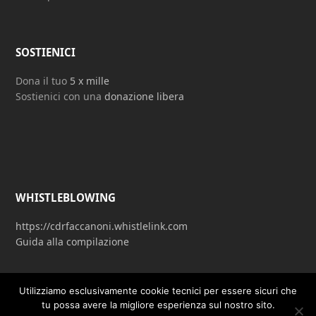
SOSTIENICI
Dona il tuo
5 x mille
Sostienici con una
donazione libera
WHISTLEBLOWING
https://cdrfaccanoni.whistlelink.com
Guida alla compilazione
Utilizziamo esclusivamente cookie tecnici per essere sicuri che
tu possa avere la migliore esperienza sul nostro sito.
© 2026 - P. A. Faccanoni ETS - C.F. 80024990162 – P. IVA 01523020160 -