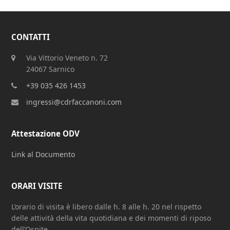
CONTATTI
Via Vittorio Veneto n. 72
24067 Sarnico
+39 035 426 1453
ingressi@cdrfaccanoni.com
Attestazione ODV
Link al Documento
ORARI VISITE
L’orario di visita è libero dalle h. 8 alle h. 20 nel rispetto
delle attività della vita quotidiana e dei momenti di riposo
dell’Ospite.